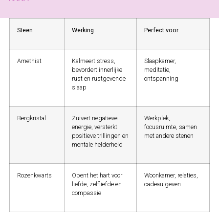
Steen
Werking
Perfect voor
Amethist
Kalmeert stress,
Slaapkamer,
bevordert innerlijke
meditatie,
rust en rustgevende
ontspanning
slaap
Bergkristal
Zuivert negatieve
Werkplek,
energie, versterkt
focusruimte, samen
positieve trillingen en
met andere stenen
mentale helderheid
Rozenkwarts
Opent het hart voor
Woonkamer, relaties,
liefde, zelfliefde en
cadeau geven
compassie