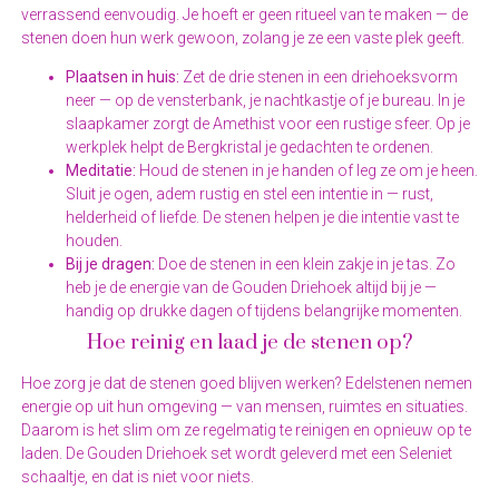
verrassend eenvoudig. Je hoeft er geen ritueel van te maken — de
stenen doen hun werk gewoon, zolang je ze een vaste plek geeft.
Plaatsen in huis:
Zet de drie stenen in een driehoeksvorm
neer — op de vensterbank, je nachtkastje of je bureau. In je
slaapkamer zorgt de Amethist voor een rustige sfeer. Op je
werkplek helpt de Bergkristal je gedachten te ordenen.
Meditatie:
Houd de stenen in je handen of leg ze om je heen.
Sluit je ogen, adem rustig en stel een intentie in — rust,
helderheid of liefde. De stenen helpen je die intentie vast te
houden.
Bij je dragen:
Doe de stenen in een klein zakje in je tas. Zo
heb je de energie van de Gouden Driehoek altijd bij je —
handig op drukke dagen of tijdens belangrijke momenten.
Hoe reinig en laad je de stenen op?
Hoe zorg je dat de stenen goed blijven werken? Edelstenen nemen
energie op uit hun omgeving — van mensen, ruimtes en situaties.
Daarom is het slim om ze regelmatig te reinigen en opnieuw op te
laden. De Gouden Driehoek set wordt geleverd met een Seleniet
schaaltje, en dat is niet voor niets.