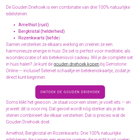
De Gouden Driehoek is een combinatie van drie 100% natuurlijke
edelstenen:
Amethist (rust)
Bergkristal (helderheid)
Rozenkwarts (liefde
)
Samen versterken ze elkaars werking en creëren ze een
harmonieuze energie in huis. De set is perfect voor meditatie, als
woondecoratie of als betekenisvol cadeau. Wil je de complete set
in huis halen? Je kunt de
gouden driehoek kopen
bij Gemstone
Online — inclusief Seleniet schaaltje en betekeniskaartje, zodat je
direct kunt beginnen.
ONTDEK DE GOUDEN DRIEHOEK
Soms klikt het gewoon. Je staat voor een steen, je voelt iets — en
je weet: dit is voor mij. Dat gevoel wordt nóg sterker als je drie
stenen combineert die elkaar versterken. Dat is precies wat de
Gouden Driehoek doet.
Amethist, Bergkristal en Rozenkwarts. Drie 100% natuurlijke
edelstenen die samen een energie creëren die je echt kunt voelen.