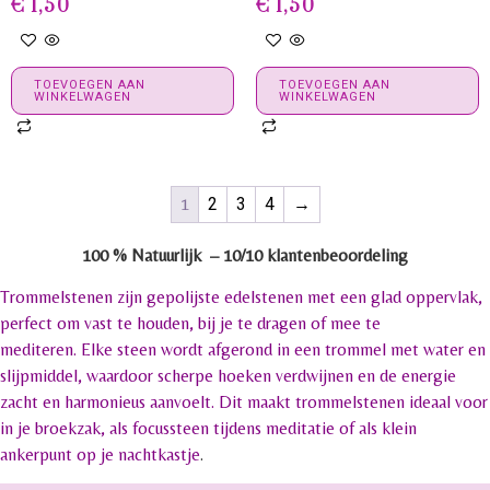
€
1,50
€
1,50
TOEVOEGEN AAN
TOEVOEGEN AAN
WINKELWAGEN
WINKELWAGEN
1
2
3
4
→
100 % Natuurlijk –
10/10 klantenbeoordeling
Trommelstenen zijn gepolijste edelstenen met een glad oppervlak,
perfect om vast te houden, bij je te dragen of mee te
mediteren. Elke steen wordt afgerond in een trommel met water en
slijpmiddel, waardoor scherpe hoeken verdwijnen en de energie
zacht en harmonieus aanvoelt. Dit maakt trommelstenen ideaal voor
in je broekzak, als focussteen tijdens meditatie of als klein
ankerpunt op je nachtkastje
.