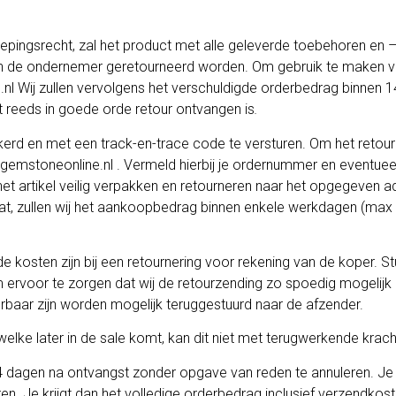
epingsrecht, zal het product met alle geleverde toebehoren en – i
an de ondernemer geretourneerd worden. Om gebruik te maken va
l Wij zullen vervolgens het verschuldigde orderbedrag binnen 1
t reeds in goede orde retour ontvangen is
.
rd en met een track-en-trace code te versturen. Om het retourpr
gemstoneonline.nl . Vermeld hierbij je ordernummer en eventueel
het artikel veilig verpakken en retourneren naar het opgegeven a
aat, zullen wij het aankoopbedrag binnen enkele werkdagen (max 
 kosten zijn bij een retournering voor rekening van de koper. Stu
m ervoor te zorgen dat wij de retourzending zo spoedig mogelijk
erbaar zijn worden mogelijk teruggestuurd naar de afzender.
elke later in de sale komt, kan dit niet met terugwerkende krac
t 14 dagen na ontvangst zonder opgave van reden te annuleren. J
n. Je krijgt dan het volledige orderbedrag inclusief verzendkos