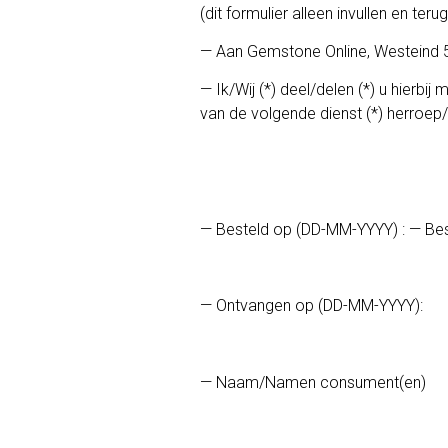
(dit formulier alleen invullen en t
— Aan Gemstone Online, Westeind 
— Ik/Wij (*) deel/delen (*) u hierb
van de volgende dienst (*) herroep/
— Besteld op (DD-MM-YYYY) : — Be
— Ontvangen op (DD-MM-YYYY):
— Naam/Namen consument(en)