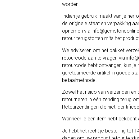
worden.
Indien je gebruik maakt van je herro
de originele staat en verpakking a
opnemen via info@gemstoneonline.n
retour terugstorten mits het produc
We adviseren om het pakket verzeke
retourcode aan te vragen via info@
retourcode hebt ontvangen, kun je 
geretourneerde artikel in goede st
betaalmethode.
Zowel het risico van verzenden en de
retourneren in één zending terug o
Retourzendingen die niet identifice
Wanneer je een item hebt gekocht w
Je hebt het recht je bestelling to
dagen om uw product retour te sture