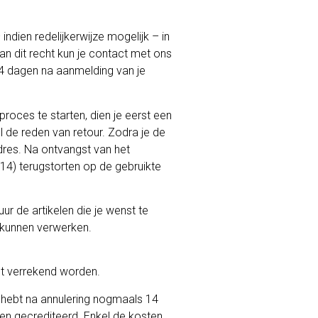
ndien redelijkerwijze mogelijk – in
n dit recht kun je contact met ons
4 dagen na aanmelding van je
oces te starten, dien je eerst een
 de reden van retour. Zodra je de
dres. Na ontvangst van het
14) terugstorten op de gebruikte
ur de artikelen die je wenst te
 kunnen verwerken.
ht verrekend worden.
e hebt na annulering nogmaals 14
ten gecrediteerd. Enkel de kosten