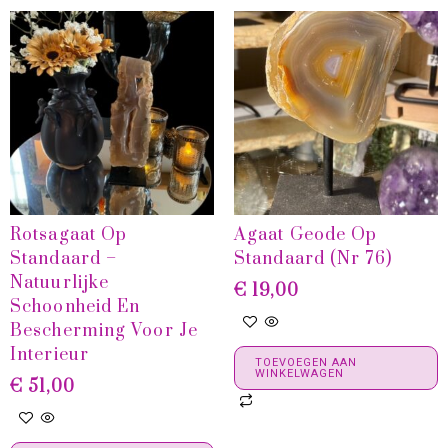
Rotsagaat Op
Agaat Geode Op
Standaard –
Standaard (Nr 76)
Natuurlijke
€
19,00
Schoonheid En
Bescherming Voor Je
Interieur
TOEVOEGEN AAN
WINKELWAGEN
€
51,00