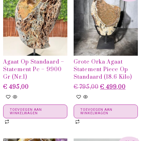
Agaat Op Standaard –
Grote Orka Agaat
Statement Pc – 9900
Statement Piece Op
Gr (Nr.1)
Standaard (18.6 Kilo)
€
495,00
€
795,00
€
499,00
TOEVOEGEN AAN
TOEVOEGEN AAN
WINKELWAGEN
WINKELWAGEN