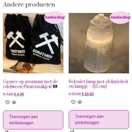
Andere producten
Aanbieding!
Aanbieding!
Ga mee op avontuur met de
Seleniet lamp met elektriciteit
en lampje – (15 cm)
edelsteen Piratenzakjes!
€
29,00
€
24,65
€
7,00
€
4,95
Toevoegen aan
Toevoegen aan
winkelwagen
winkelwagen