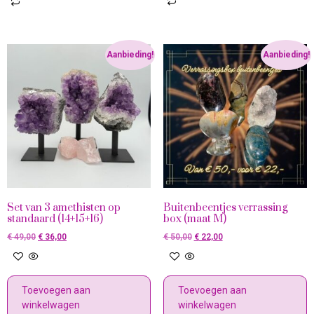
Aanbieding!
Aanbieding!
Set van 3 amethisten op
Buitenbeentjes verrassing
standaard (14+15+16)
box (maat M)
€
49,00
€
36,00
€
50,00
€
22,00
Toevoegen aan
Toevoegen aan
winkelwagen
winkelwagen