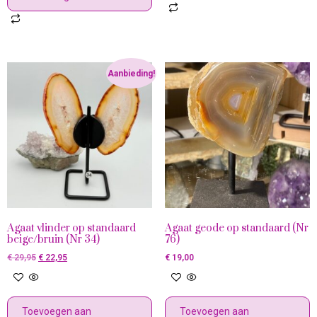
Aanbieding!
Agaat vlinder op standaard
Agaat geode op standaard (Nr
beige/bruin (Nr 34)
76)
€
29,95
€
22,95
€
19,00
Toevoegen aan
Toevoegen aan