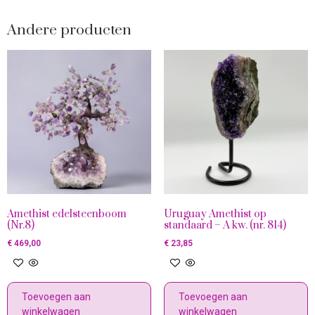
Andere producten
Amethist edelsteenboom
Uruguay Amethist op
(Nr.8)
standaard – A kw. (nr. 814)
€
469,00
€
23,85
Toevoegen aan
Toevoegen aan
winkelwagen
winkelwagen