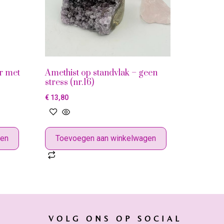
r met
Amethist op standvlak – geen
stress (nr.16)
€
13,80
gen
Toevoegen aan winkelwagen
VOLG ONS OP SOCIAL