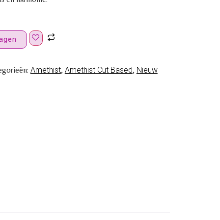
agen
egorieën:
Amethist
,
Amethist Cut Based
,
Nieuw