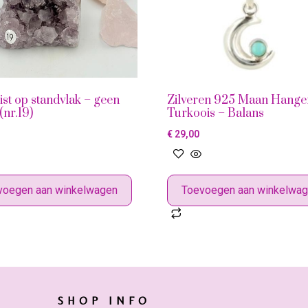
st op standvlak – geen
Zilveren 925 Maan Hange
(nr.19)
Turkoois – Balans
€
29,00
voegen aan winkelwagen
Toevoegen aan winkelwa
SHOP INFO