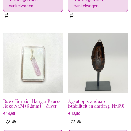
winkelwagen
winkelwagen
Ruwe Kunziet Hanger Paars-
Agaat op standaard –
Roze Nr.74 (32mm) – Zilver
Stabiliteit en aarding (Nr.39)
€
14,95
€
12,50