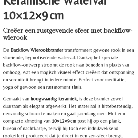
Keramische Waterval
10×12×9 cm
Creëer een rustgevende sfeer met backflow-
wierook
De
Backflow Wierookbrander
transformeert gewone rook in een
vloeiende, hypnotiserende waterval. Dankzij het speciale
backflow-ontwerp stroomt de rook naar beneden in plaats van
omhoog, wat een magisch visueel effect creëert dat ontspanning
en sereniteit brengt in iedere ruimte. Perfect voor meditatie,
yoga of gewoon een rustmoment thuis.
Gemaakt van
hoogwaardig keramiek
, is deze brander zowel
duurzaam als elegant afgewerkt. Het materiaal is hittebestendig,
eenvoudig schoon te maken en gaat jarenlang mee. Met een
compacte afmeting van
10×12×9 cm
past hij op een plank,
bureau of nachtkastje, terwijl hij toch een indrukwekkend
rookeffect produceert dat je direct in een zen-sfeer brengt.