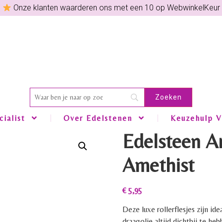
Onze klanten waarderen ons met een 10 op WebwinkelKeur
ialist
Over Edelstenen
Keuzehulp V
Edelsteen A
Amethist
€
5,95
Deze luxe rollerflesjes zijn id
draagolie altijd dichtbij te heb