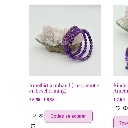
Amethist armband (rust, intuïtie
Kinder
en bescherming)
Amethi
€
5,95
-
€
8,95
€
2,50
Opties selecteren
Toe