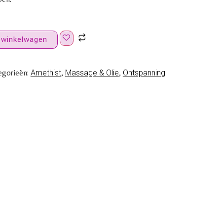
 winkelwagen
egorieën:
Amethist
,
Massage & Olie
,
Ontspanning