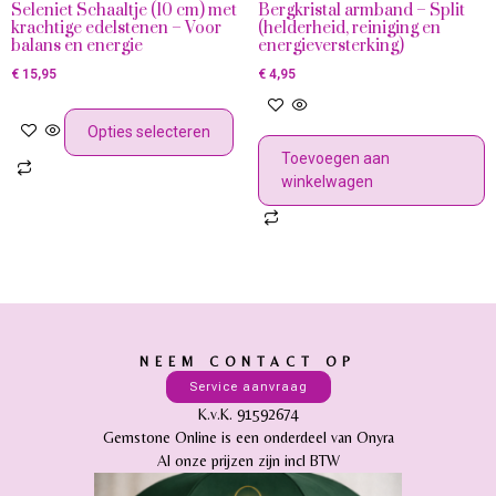
Seleniet Schaaltje (10 cm) met
Bergkristal armband – Split
krachtige edelstenen – Voor
(helderheid, reiniging en
balans en energie
energieversterking)
€
15,95
€
4,95
Opties selecteren
Toevoegen aan
winkelwagen
NEEM CONTACT OP
Service aanvraag
K.v.K. 91592674
Gemstone Online is een onderdeel van Onyra
Al onze prijzen zijn incl BTW