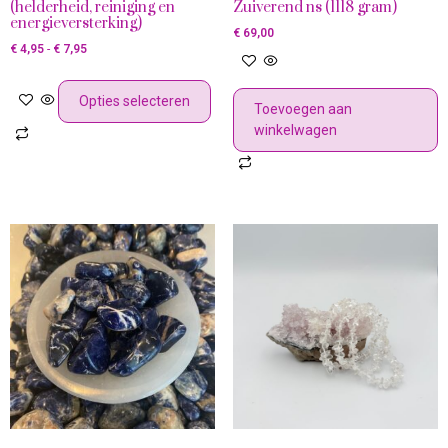
(helderheid, reiniging en
Zuiverend ns (1118 gram)
energieversterking)
€
69,00
€
4,95
-
€
7,95
Opties selecteren
Toevoegen aan
winkelwagen