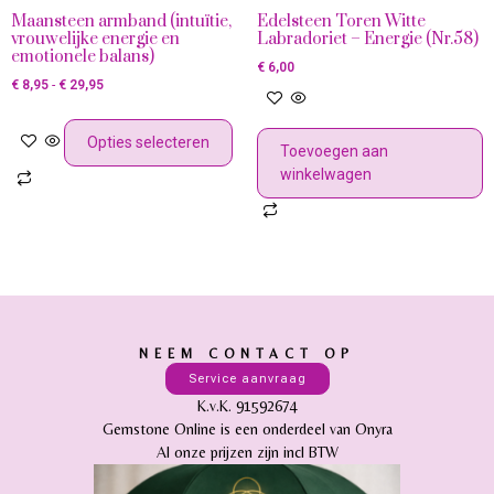
Maansteen armband (intuïtie,
Edelsteen Toren Witte
vrouwelijke energie en
Labradoriet – Energie (Nr.58)
emotionele balans)
€
6,00
€
8,95
-
€
29,95
Opties selecteren
Toevoegen aan
winkelwagen
NEEM CONTACT OP
Service aanvraag
K.v.K. 91592674
Gemstone Online is een onderdeel van Onyra
Al onze prijzen zijn incl BTW