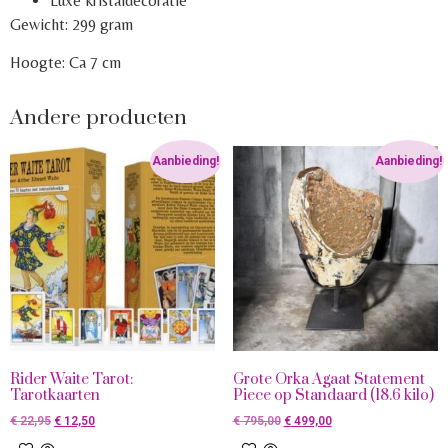
Luxe kristaldecoratie
Gewicht: 299 gram
Hoogte: Ca 7 cm
Andere producten
Aanbieding!
Aanbieding!
Rider Waite Tarot:
Grote Orka Agaat Statement
Tarotkaarten
Piece op Standaard (18.6 kilo)
€
22,95
€
12,50
€
795,00
€
499,00