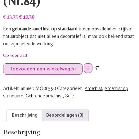
(Nr.84)
€
13,75
€
10,30
Een
gebrande amethist op standaard
is een opvallend en stijlvol
natuurobject dat niet alleen decoratief is, maar ook bekend staat
om zijn helende werking
Op voorraad
Toevoegen aan winkelwagen
Artikelnummer:
MO00550
Categorieën:
,
Amethist
Amethist op
,
,
standaard
Gebrande amethist
Sale
Beschrijving
Beoordelingen (0)
Beschrijving