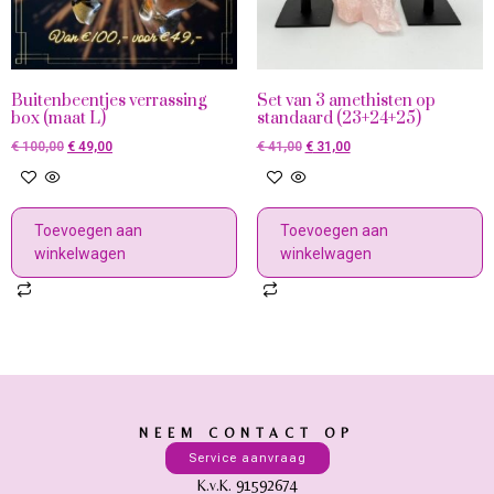
Buitenbeentjes verrassing
Set van 3 amethisten op
box (maat L)
standaard (23+24+25)
€
100,00
€
49,00
€
41,00
€
31,00
Toevoegen aan
Toevoegen aan
winkelwagen
winkelwagen
NEEM CONTACT OP
Service aanvraag
K.v.K. 91592674