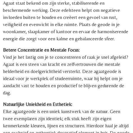
Agaat staat bekend om zijn sterke, stabiliserende en
beschermende werking. Deze edelsteen helpt om negatieve
invloeden buiten te houden en creëert een gevoel van rust,
veiligheid en evenwicht in elke ruimte. Plaats de geode in je
woonkamer, slaapkamer of kantoor en ervaar de harmoniserende
energie die zorgt voor een kalme en gebalanceerde sfeer.
Betere Concentratie en Mentale Focus:
Vind je het lastig om je te concentreren of raak je snel afgeleid?
Agaat is een steen van kracht en zelfvertrouwen die mentale
helderheid en doelgerichtheid versterkt. Deze agaatgeode is
ideaal voor je werkplek of studeerruimte, waar hij helpt om je
aandacht vast te houden en productief te blijven gedurende de
dag.
Natuurlijke Uniekheid en Esthetiek:
Elke agaatgeode is een uniek kunstwerk van de natuur. Geen
twee exemplaren zijn identiek; elk stuk heeft zijn eigen
kenmerkende kleuren, lijnen en structuren. Hierdoor haal je altijd
een exclusief en authentiek decoratief element in huis. De geode