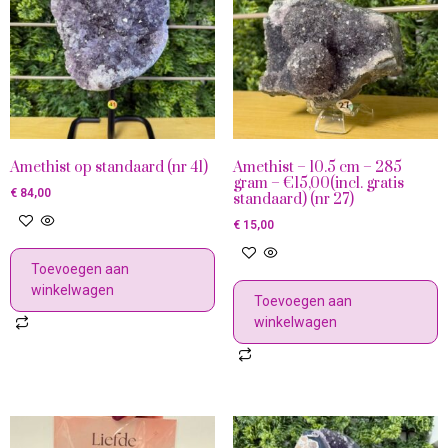
Amethist op standaard (nr 41)
Amethist – 10.5 cm – 285
gram – €15,00(incl. gratis
€
84,00
standaard) (nr 27)
€
15,00
Toevoegen aan
winkelwagen
Toevoegen aan
winkelwagen