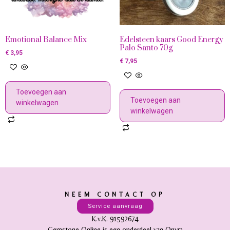
Emotional Balance Mix
Edelsteen kaars Good Energy
Palo Santo 70g
€
3,95
€
7,95
Toevoegen aan
Toevoegen aan
winkelwagen
winkelwagen
NEEM CONTACT OP
Service aanvraag
K.v.K. 91592674
Gemstone Online is een onderdeel van Onyra