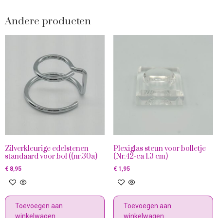
Andere producten
Zilverkleurige edelstenen
Plexiglas steun voor bolletje
standaard voor bol ((nr.30a)
(Nr.42-ca 1.3 cm)
€
8,95
€
1,95
Toevoegen aan
Toevoegen aan
winkelwagen
winkelwagen