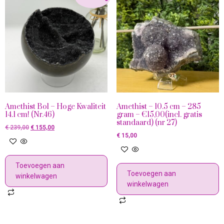
Amethist Bol – Hoge Kwaliteit
Amethist – 10.5 cm – 285
14.1 cm! (Nr.46)
gram – €15,00(incl. gratis
standaard) (nr 27)
€
239,00
€
155,00
€
15,00
Toevoegen aan
Toevoegen aan
winkelwagen
winkelwagen