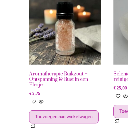
Aromatherapie Ruikzout –
Seleni
Ontspanning & Rust in een
reinig
Flesje
€
25,00
€
3,75
Toe
Toevoegen aan winkelwagen