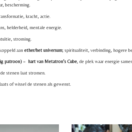
tuur, bescherming.
transformatie, kracht, actie.
ans, helderheid, mentale energie.
ntuïtie, stroming.
ekoppeld aan
ether/het universum
; spiritualiteit, verbinding, hogere b
ig patroon)
=
hart van Metatron’s Cube
, de plek waar energie same
n de stenen laat stromen.
aats of wissel de stenen als gewenst.