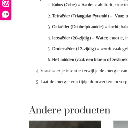
Kubus (Cube)
=
Aarde
; stabiliteit, struc
10
Tetraëder (Triangular Pyramid)
=
Vuur
; 
Octaëder (Dubbelpiramide)
=
Lucht
; bal
Icosaëder (20-zijdig)
=
Water
; emotie, i
Dodecaëder (12-zijdig)
= wordt vaak g
Het midden (vaak een bloem of zeshoek
Visualiseer je intentie terwijl je de energie va
Laat de energie een tijdje doorwerken en verpl
Andere producten