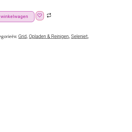
 winkelwagen
egorieën:
Grid
,
Opladen & Reinigen
,
Seleniet
,