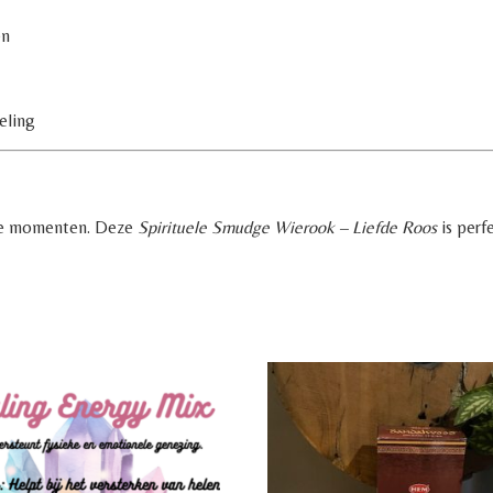
en
eling
uele momenten. Deze
Spirituele Smudge Wierook – Liefde Roos
is perf