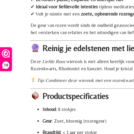
✔
Ideaal voor liefdevolle intenties
tijdens meditaties
✔ Vult je ruimte met een
zoete, opbeurende rozeng
De geur van rozen wordt sinds de oudheid geassocieerd
het versterken van relaties en het uitnodigen van lief
Reinig je edelstenen met lie
Deze
Liefde Roos
wierook is niet alleen heerlijk voo
10
Rozenkwarts, Rhodoniet en Kunziet. Houd je kristal
Tip: Combineer deze wierook met een rozenkwarts 
Productspecificaties
Inhoud
: 8 stokjes
Geur
: Zoet, bloemig (rozengeur)
Brandtijd
: < 1 uur per stokje