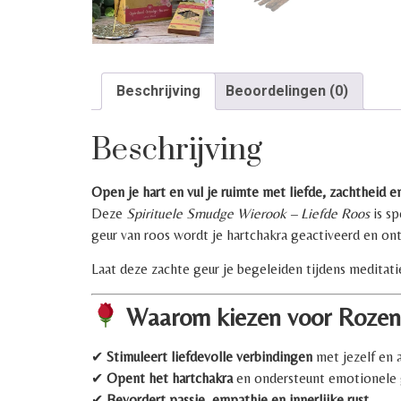
Beschrijving
Beoordelingen (0)
Beschrijving
Open je hart en vul je ruimte met liefde, zachtheid en
Deze
Spirituele Smudge Wierook – Liefde Roos
is sp
geur van roos wordt je hartchakra geactiveerd en onts
Laat deze zachte geur je begeleiden tijdens meditatie
Waarom kiezen voor Rozen
✔
Stimuleert liefdevolle verbindingen
met jezelf en 
✔
Opent het hartchakra
en ondersteunt emotionele
✔
Bevordert passie, empathie en innerlijke rust