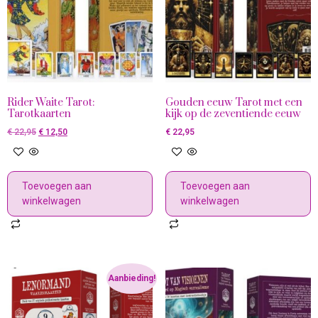
Rider Waite Tarot:
Gouden eeuw Tarot met een
Tarotkaarten
kijk op de zeventiende eeuw
€
22,95
€
12,50
€
22,95
Toevoegen aan
Toevoegen aan
winkelwagen
winkelwagen
Aanbieding!