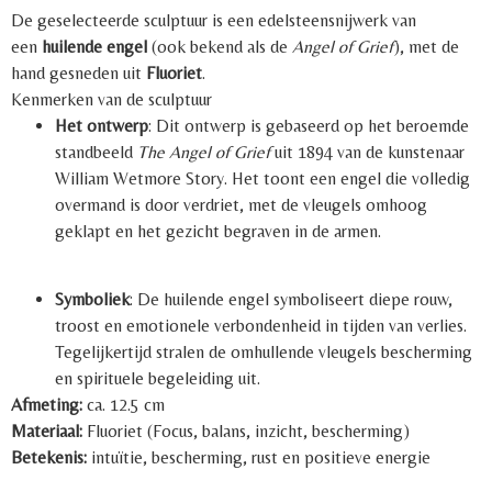
De geselecteerde sculptuur is een edelsteensnijwerk van
een
huilende engel
(ook bekend als de
Angel of Grief
), met de
hand gesneden uit
Fluoriet
.
Kenmerken van de sculptuur
Het ontwerp
: Dit ontwerp is gebaseerd op het beroemde
standbeeld
The Angel of Grief
uit 1894 van de kunstenaar
William Wetmore Story. Het toont een engel die volledig
overmand is door verdriet, met de vleugels omhoog
geklapt en het gezicht begraven in de armen.
Symboliek
: De huilende engel symboliseert diepe rouw,
troost en emotionele verbondenheid in tijden van verlies.
Tegelijkertijd stralen de omhullende vleugels bescherming
en spirituele begeleiding uit.
Afmeting:
ca. 12.5 cm
Materiaal:
Fluoriet (Focus, balans, inzicht, bescherming)
Betekenis:
intuïtie, bescherming, rust en positieve energie