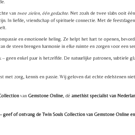
de.
achte van
twee zielen, één gedachte
. Net zoals de twee slabs ooit é
n. In liefde, vriendschap of spirituele connectie. Met de feestdagen 
elt.
compassie en emotionele heling. Ze helpt het hart te openen, bevorde
an de steen brengen harmonie in elke ruimte en zorgen voor een sere
k – geen enkel paar is hetzelfde. De natuurlijke patronen, subtiele 
st met zorg, kennis en passie. Wij geloven dat echte edelstenen nie
Collection
van
Gemstone Online
, dé
amethist specialist van Nederla
– geef of ontvang de Twin Souls Collection van Gemstone Online en 