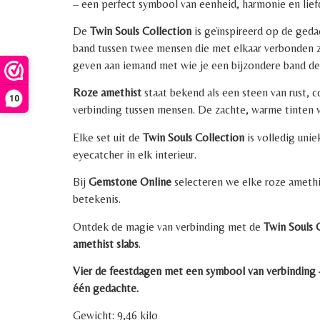
– een perfect symbool van eenheid, harmonie en lief
De
Twin Souls Collection
is geïnspireerd op de ged
band tussen twee mensen die met elkaar verbonden zij
geven aan iemand met wie je een bijzondere band de
Roze amethist
staat bekend als een steen van rust, 
10
verbinding tussen mensen. De zachte, warme tinten v
Elke set uit de
Twin Souls Collection
is volledig unie
eyecatcher in elk interieur.
Bij
Gemstone Online
selecteren we elke roze amethi
betekenis.
Ontdek de magie van verbinding met de
Twin Souls 
amethist slabs
.
Vier de feestdagen met een symbool van verbinding 
één gedachte.
Gewicht: 9,46 kilo