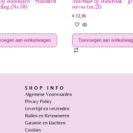
op standaard – Stabiliteit
Amethist op standvlak – g
ding (Nr.58)
stress (nr.21)
€
12,95
voegen aan winkelwagen
Toevoegen aan winkelwa
SHOP INFO
Algemene Voorwaarden
Privacy Policy
Levertijd en verzenden
Ruilen en Retourneren
Garantie en klachten
Cookies