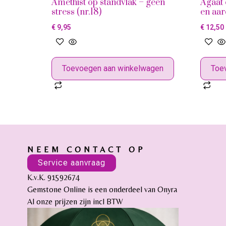
Amethist op standvlak – geen
Agaat 
stress (nr.18)
en aar
€
9,95
€
12,50
Toevoegen aan winkelwagen
Toe
NEEM CONTACT OP
Service aanvraag
K.v.K. 91592674
Gemstone Online is een onderdeel van Onyra
Al onze prijzen zijn incl BTW