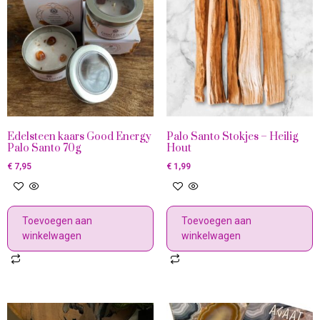
Edelsteen kaars Good Energy
Palo Santo Stokjes – Heilig
Palo Santo 70g
Hout
€
7,95
€
1,99
Toevoegen aan
Toevoegen aan
winkelwagen
winkelwagen