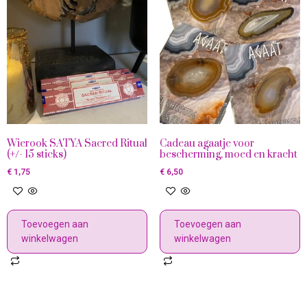
Wierook SATYA Sacred Ritual
Cadeau agaatje voor
(+/- 15 sticks)
bescherming, moed en kracht
€
1,75
€
6,50
Toevoegen aan
Toevoegen aan
winkelwagen
winkelwagen