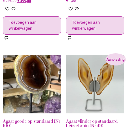
€
795,00
€
499,00
€
1,00
Toevoegen aan
Toevoegen aan
winkelwagen
winkelwagen
Aanbieding!
Agaat geode op standaard (Nr
Agaat vlinder op standaard
100)
beige/bruin (Nr 49)