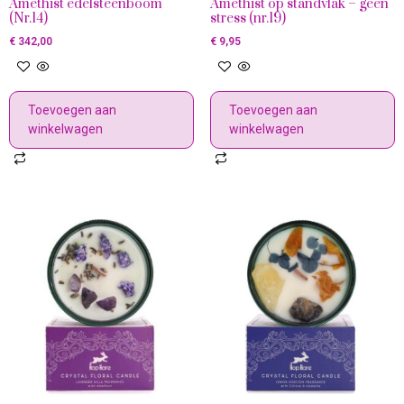
Amethist edelsteenboom
Amethist op standvlak – geen
(Nr.14)
stress (nr.19)
€
342,00
€
9,95
Toevoegen aan
Toevoegen aan
winkelwagen
winkelwagen