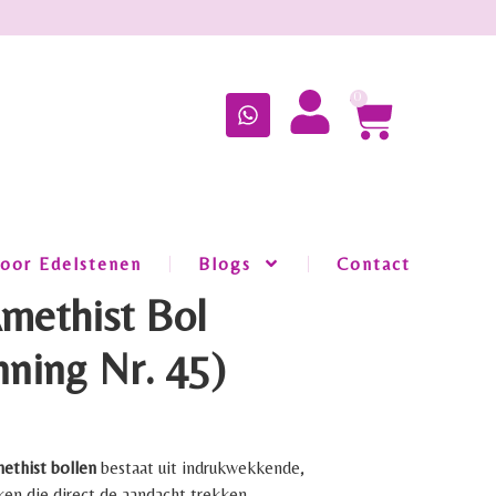
0
oor Edelstenen
Blogs
Contact
Amethist Bol
nning Nr. 45)
methist bollen
bestaat uit indrukwekkende,
en die direct de aandacht trekken.