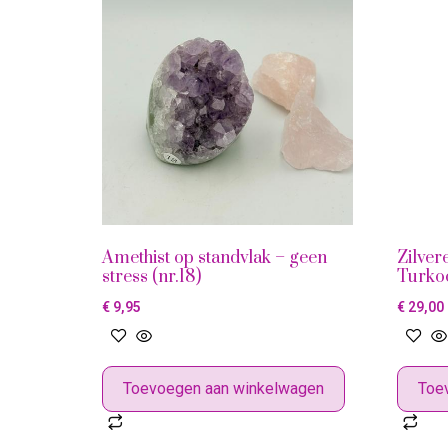
Amethist op standvlak – geen
Zilve
stress (nr.18)
Turkoo
€
9,95
€
29,00
Toevoegen aan winkelwagen
Toe