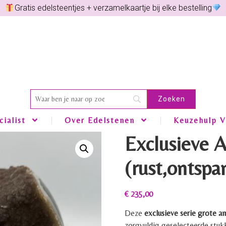
Gratis edelsteentjes + verzamelkaartje bij elke bestelling
ialist
Over Edelstenen
Keuzehulp V
Exclusieve 
(rust,ontspa
€
235,00
Deze
exclusieve serie grote a
zorgvuldig geselecteerde stukk