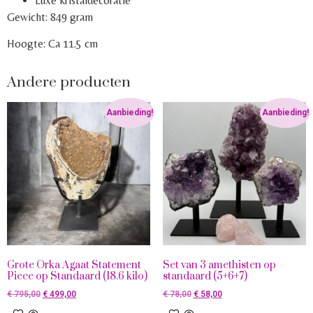
Luxe kristaldecoratie
Gewicht: 849 gram
Hoogte: Ca 11.5 cm
Andere producten
Aanbieding!
Aanbieding!
Grote Orka Agaat Statement
Set van 3 amethisten op
Piece op Standaard (18.6 kilo)
standaard (5+6+7)
€
795,00
€
499,00
€
78,00
€
58,00