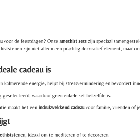
au
voor de feestdagen? Onze
amethist sets
zijn speciaal samengestel
histstenen zijn niet alleen een prachtig decoratief element, maar o
deale cadeau is
 kalmerende energie, helpt bij stressvermindering en bevordert inner
g geselecteerd, waardoor geen enkele set hetzelfde is.
atie maakt het een
indrukwekkend cadeau
voor familie, vrienden of je
jgt
methiststenen
, ideaal om te mediteren of te decoreren.