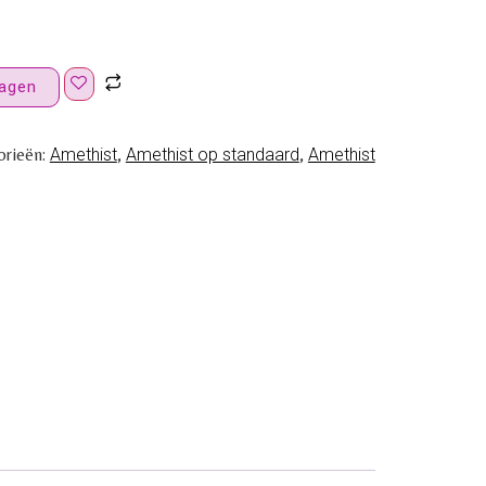
agen
orieën:
Amethist
,
Amethist op standaard
,
Amethist