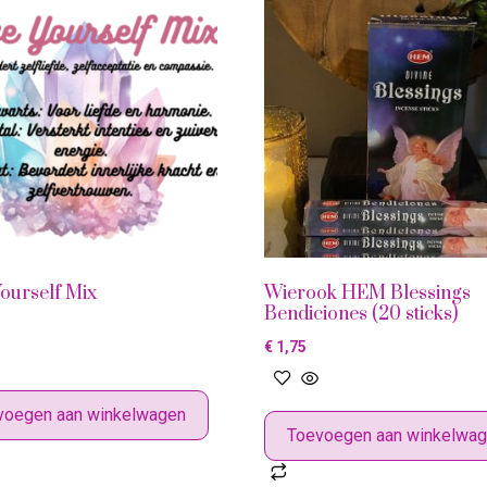
ourself Mix
Wierook HEM Blessings
Bendiciones (20 sticks)
€
1,75
voegen aan winkelwagen
Toevoegen aan winkelwa