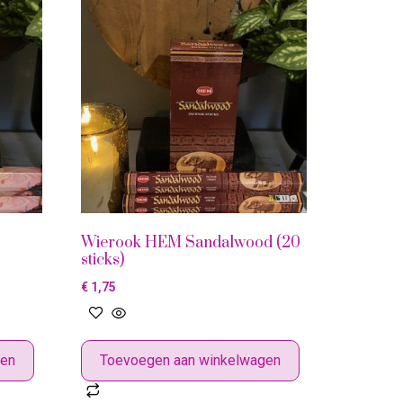
Wierook HEM Sandalwood (20
sticks)
€
1,75
gen
Toevoegen aan winkelwagen