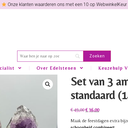
Onze klanten waarderen ons met een 10 op WebwinkelKeur
ialist
Over Edelstenen
Keuzehulp V
Set van 3 a
standaard (
€
49,00
€
36,00
Maak de feestdagen extra bij
schoonheid combineert
.