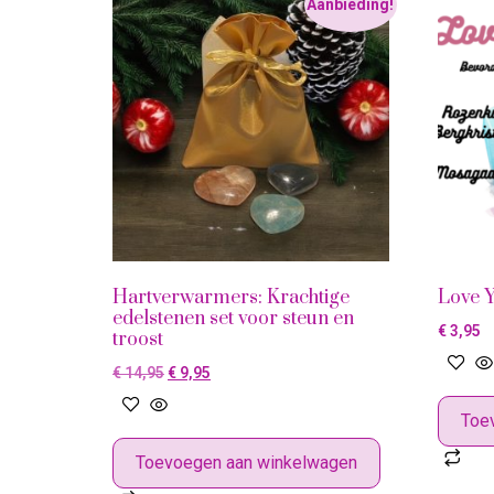
Aanbieding!
Hartverwarmers: Krachtige
Love Y
edelstenen set voor steun en
€
3,95
troost
€
14,95
€
9,95
Toe
Toevoegen aan winkelwagen