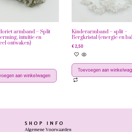
oriet armband – Split
Kinderarmband – split –
erming, intuïtie en
Bergkristal (energie en ba
ueel ontwaken)
€
2,50
Toevoegen aan winkelwa
voegen aan winkelwagen
SHOP INFO
Algemene Voorwaarden