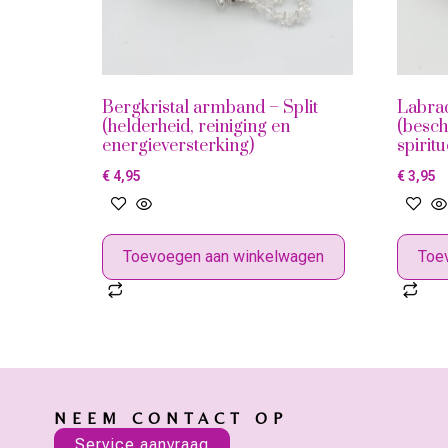
Bergkristal armband – Split
Labrad
(helderheid, reiniging en
(besch
energieversterking)
spirit
€
4,95
€
3,95
Toevoegen aan winkelwagen
Toe
NEEM CONTACT OP
Service aanvraag