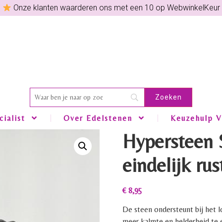
Onze klanten waarderen ons met een 10 op WebwinkelKeur
ialist
Over Edelstenen
Keuzehulp V
Hypersteen 
eindelijk rus
€
8,95
De steen ondersteunt bij het l
meer kalmte en helderheid te e