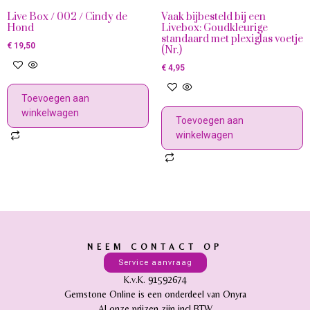
Live Box / 002 / Cindy de
Vaak bijbesteld bij een
Hond
Livebox: Goudkleurige
standaard met plexiglas voetje
€
19,50
(Nr.)
€
4,95
Toevoegen aan
winkelwagen
Toevoegen aan
winkelwagen
NEEM CONTACT OP
Service aanvraag
K.v.K. 91592674
Gemstone Online is een onderdeel van Onyra
Al onze prijzen zijn incl BTW