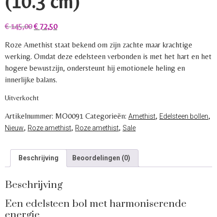
(10.3 cm)
€
145,00
€
72,50
Roze Amethist staat bekend om zijn zachte maar krachtige
werking. Omdat deze edelsteen verbonden is met het hart en het
hogere bewustzijn, ondersteunt hij emotionele heling en
innerlijke balans.
Uitverkocht
Artikelnummer:
MO0091
Categorieën:
,
,
Amethist
Edelsteen bollen
,
,
,
Nieuw
Roze amethist
Roze amethist
Sale
Beschrijving
Beoordelingen (0)
Beschrijving
Een edelsteen bol met harmoniserende
energie