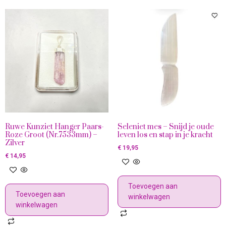
Ruwe Kunziet Hanger Paars-
Seleniet mes – Snijd je oude
Roze Groot (Nr.7533mm) –
leven los en stap in je kracht
Zilver
€
19,95
€
14,95
Toevoegen aan
Toevoegen aan
winkelwagen
winkelwagen